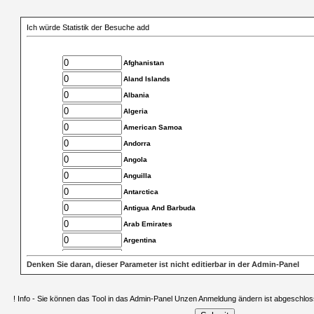
Ich würde Statistik der Besuche add
Afghanistan
Aland Islands
Albania
Algeria
American Samoa
Andorra
Angola
Anguilla
Antarctica
Antigua And Barbuda
Arab Emirates
Argentina
Armenia
Denken Sie daran, dieser Parameter ist nicht editierbar in der Admin-Panel
Aruba
Asia Pacific
! Info - Sie können das Tool in das Admin-Panel Unzen Anmeldung ändern ist abgeschlos
Australia